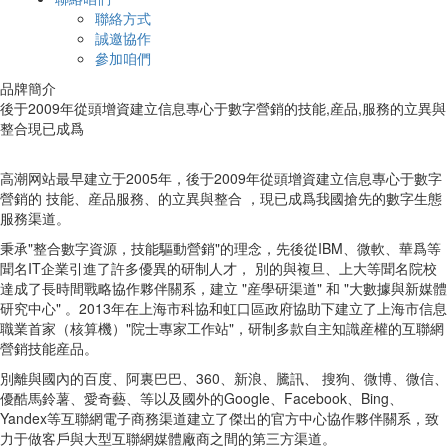
聯絡方式
誠邀協作
參加咱們
品牌簡介
後于2009年從頭增資建立信息專心于數字營銷的技能,産品,服務的立異與
整合現已成爲
高潮网站最早建立于2005年，後于2009年從頭增資建立信息專心于數字
營銷的 技能、産品服務、的立異與整合 ，現已成爲我國搶先的數字生態
服務渠道。
秉承"整合數字資源，技能驅動營銷"的理念，先後從IBM、微軟、華爲等
聞名IT企業引進了許多優異的研制人才， 別的與複旦、上大等聞名院校
達成了長時間戰略協作夥伴關系，建立 "産學研渠道" 和 "大數據與新媒體
研究中心" 。2013年在上海市科協和虹口區政府協助下建立了上海市信息
職業首家（核算機）"院士專家工作站"，研制多款自主知識産權的互聯網
營銷技能産品。
別離與國內的百度、阿裏巴巴、360、新浪、騰訊、 搜狗、微博、微信、
優酷馬鈴薯、愛奇藝、等以及國外的Google、Facebook、Bing、
Yandex等互聯網電子商務渠道建立了傑出的官方中心協作夥伴關系，致
力于做客戶與大型互聯網媒體廠商之間的第三方渠道。