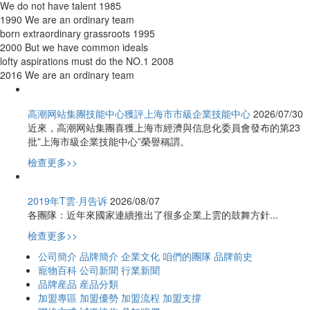
We do not have talent
1985
1990
We are an ordinary team
born extraordinary grassroots
1995
2000
But we have common ideals
lofty aspirations must do the NO.1
2008
2016
We are an ordinary team
高潮网站集團技能中心獲評上海市市級企業技能中心
2026/07/30
近來，高潮网站集團喜獲上海市經濟與信息化委員會發布的第23
批”上海市級企業技能中心”榮譽稱謂。
檢查更多>>
2019年T雲·月告诉
2026/08/07
各團隊：近年來國家連續推出了很多企業上雲的鼓舞方針...
檢查更多>>
公司簡介
品牌簡介
企業文化
咱們的團隊
品牌前史
寵物百科
公司新聞
行業新聞
品牌産品
産品分類
加盟專區
加盟優勢
加盟流程
加盟支撐