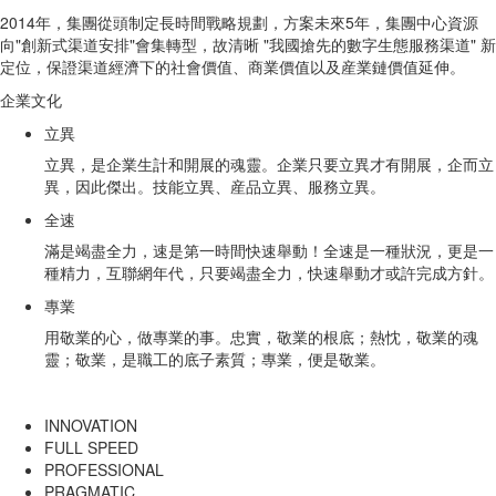
2014年，集團從頭制定長時間戰略規劃，方案未來5年，集團中心資源
向"創新式渠道安排"會集轉型，故清晰 "我國搶先的數字生態服務渠道" 新
定位，保證渠道經濟下的社會價值、商業價值以及産業鏈價值延伸。
企業文化
立異
立異，是企業生計和開展的魂靈。企業只要立異才有開展，企而立
異，因此傑出。技能立異、産品立異、服務立異。
全速
滿是竭盡全力，速是第一時間快速舉動！全速是一種狀況，更是一
種精力，互聯網年代，只要竭盡全力，快速舉動才或許完成方針。
專業
用敬業的心，做專業的事。忠實，敬業的根底；熱忱，敬業的魂
靈；敬業，是職工的底子素質；專業，便是敬業。
INNOVATION
FULL SPEED
PROFESSIONAL
PRAGMATIC